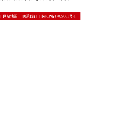
|
网站地图
|
联系我们
|
皖ICP备17029861号-1