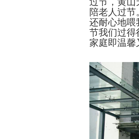
过节，黄山
陪老人过节
还耐心地喂
节我们过得
家庭即温馨